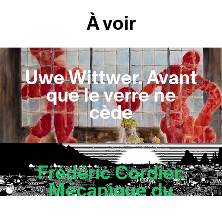
À voir
Uwe Wittwer. Avant
que le verre ne
cède
Frédéric Cordier.
Mécanique du
paysage