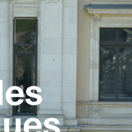
des
ques