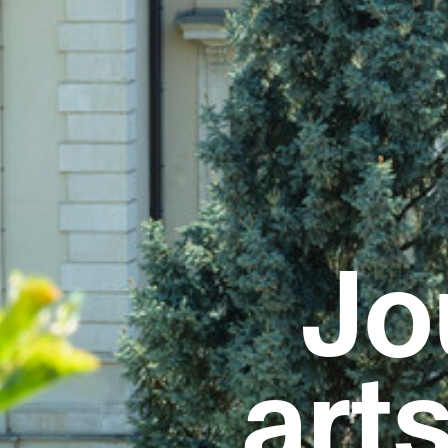
Jo
art