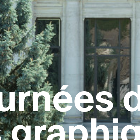
urnées 
s graphi