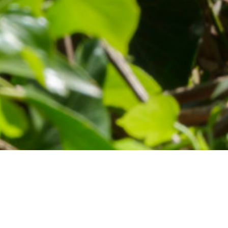
Evéne
Du 12
au 13