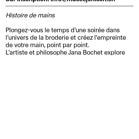
Histoire de mains
Plongez-vous le temps d’une soirée dans
l’univers de la broderie et créez l’empreinte
de votre main, point par point.
L’artiste et philosophe Jana Bochet explore
les nombreuses facettes du travail au fil avec
un regard moderne et nous offre une autre
perspective sur cet art traditionnel.
À
Avec
Jana Bochet
, artiste
Pour adultes, ouvert à tous les niveaux
voir
À
Informations
venir
Accueil
Histoire,
Passées
des
missions
Autres évènements
publics
et