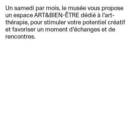
Un samedi par mois, le musée vous propose
un espace ART&BIEN-ÊTRE dédié à l’art-
thérapie, pour stimuler votre potentiel créatif
et favoriser un moment d’échanges et de
rencontres.
Cet atelier est proposé dans le cadre de
l’exposition
Kokoschka. Grand voyageur
Avec Jessica Di Ciocco, art-thérapeute et
collaboratrice du musée.
À
voir
À
Informations
Autres dates
venir
Accueil
Histoire,
Passées
des
missions
12.03
09.04
publics
et
Café
collections
Les
et
Cabinet
Amis