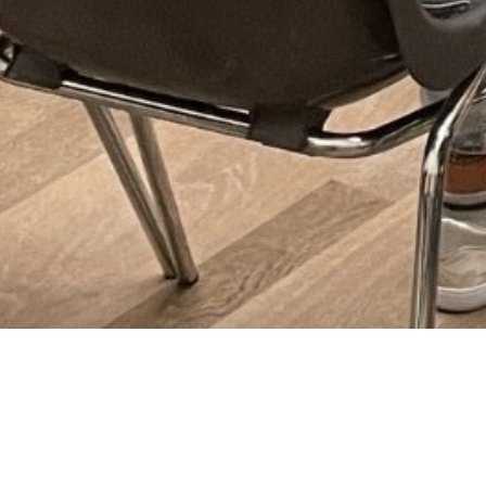
Evéne
25 mai
De 17h à