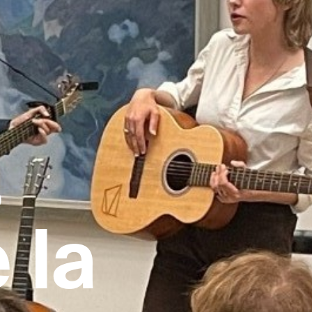
s
 la