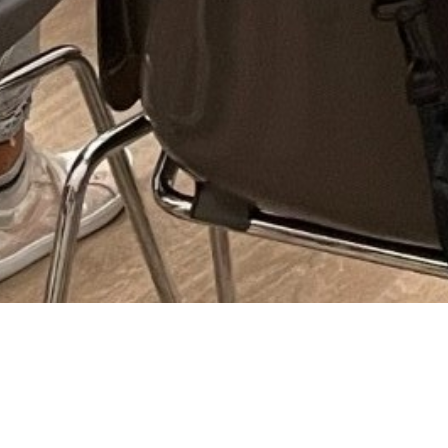
ment
 2024
 24h