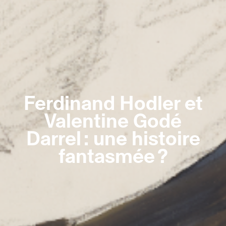
Ferdinand Hodler et
Valentine Godé
Darrel : une histoire
fantasmée ?