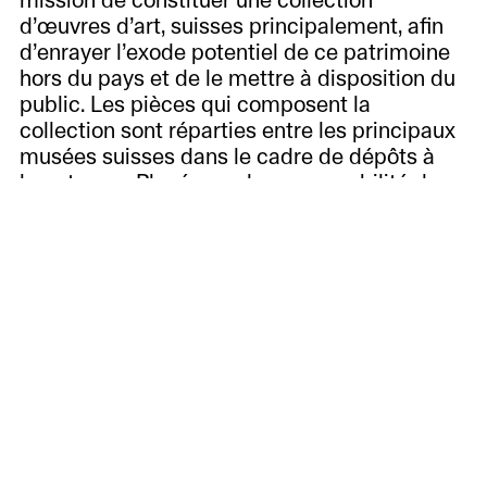
mission de constituer une collection
d’œuvres d’art, suisses principalement, afin
d’enrayer l’exode potentiel de ce patrimoine
hors du pays et de le mettre à disposition du
public. Les pièces qui composent la
collection sont réparties entre les principaux
musées suisses dans le cadre de dépôts à
long terme. Placé sous la responsabilité du
Conseil fédéral, l’ensemble s’est
substantiellement enrichi au fil des années et
comprend aujourd’hui plus de 8’000 œuvres.
Depuis 1898, la Fondation Gottfried Keller
dépose au Musée Jenisch des œuvres qui ont
rejoint les collections à intervalles irréguliers.
Le fonds, qui compte une dizaine de tableaux
et quelques dessins, réunit d’importantes
créations de René Auberjonois, Alexandre
Calame, Wilhelm Gimmi, Ferdinand Hodler,