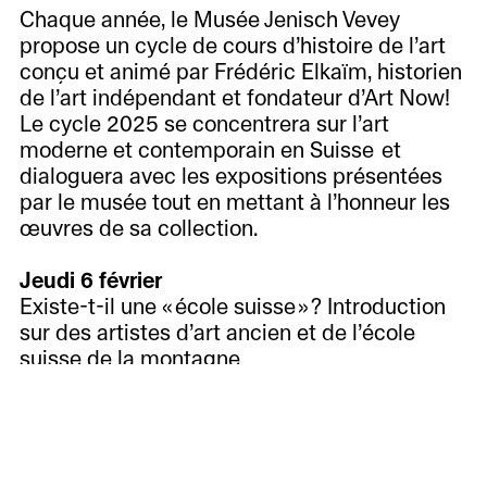
Chaque année, le Musée Jenisch Vevey
propose un cycle de cours d’histoire de l’art
conçu et animé par Frédéric Elkaïm, historien
de l’art indépendant et fondateur d’Art Now!
Le cycle 2025 se concentrera sur l’art
moderne et contemporain en Suisse et
dialoguera avec les expositions présentées
par le musée tout en mettant à l’honneur les
œuvres de sa collection.
Jeudi 6 février
Existe-t-il une « école suisse » ? Introduction
sur des artistes d’art ancien et de l’école
suisse de la montagne
Jeudi 6 mars
Les artistes suisses entre néoclassicisme et
symbolisme, d’Anker à Hodler
À