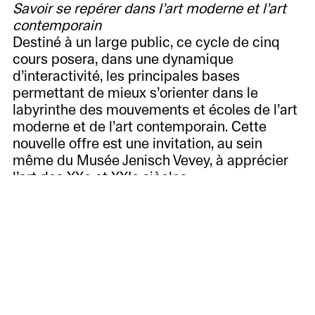
Savoir se repérer dans l’art moderne et l’art
contemporain
Destiné à un large public, ce cycle de cinq
cours posera, dans une dynamique
d’interactivité, les principales bases
permettant de mieux s’orienter dans le
labyrinthe des mouvements et écoles de l’art
moderne et de l’art contemporain. Cette
nouvelle offre est une invitation, au sein
même du Musée Jenisch Vevey, à apprécier
l’art des XXe et XXIe siècles.
Ce cycle est animé par Frédéric Elkaïm,
spécialiste du marché de l’art contemporain,
galeriste et conseiller en art.
À
voir
12 janvier
À
Informations
Les années 1950 et 1960 : les débuts de l’art
venir
Accueil
Histoire,
contemporain ou le After War, avec la