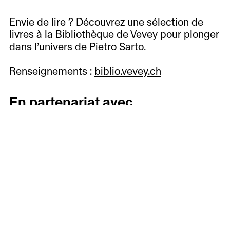
Envie de lire ? Découvrez une sélection de
livres à la Bibliothèque de Vevey pour plonger
dans l’univers de Pietro Sarto.
Renseignements :
biblio.vevey.ch
En partenariat avec
À
voir
À
Informations
venir
Accueil
Histoire,
Passées
des
missions