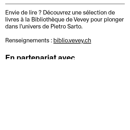
Envie de lire ? Découvrez une sélection de
livres à la Bibliothèque de Vevey pour plonger
dans l’univers de Pietro Sarto.
Renseignements :
biblio.vevey.ch
En partenariat avec
Aktuell
Vorschau
Rückschau
Besuch
planen
Geschichte,
Kunstvermittlung
Leitbild
Freunde