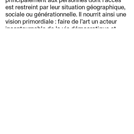
principalement aux personnes dont l’accès
est restreint par leur situation géographique,
sociale ou générationnelle. Il nourrit ainsi une
vision primordiale : faire de l’art un acteur
incontournable de la vie démocratique et
citoyenne.
Dans cet esprit, le Musée Jenisch Vevey et le
Quatuor Byron ont décidé de s’associer, cette
année encore, pour offrir des concerts en
rapport avec les expositions prévues afin de
développer une synergie entre l’art visuel et
la musique de chambre.
Dans le cadre de l’exposition
Impressions du
Japon
, le Quatuor Byron vous propose un
programme en écho aux œuvres présentées.
Les musiques des films du Studio Ghibli,
arrangées pour quatuor à cordes, y côtoient