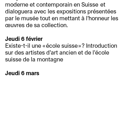
moderne et contemporain en Suisse et
dialoguera avec les expositions présentées
par le musée tout en mettant à l’honneur les
œuvres de sa collection.
Jeudi 6 février
Existe-t-il une « école suisse » ? Introduction
sur des artistes d’art ancien et de l’école
suisse de la montagne
Jeudi 6 mars
Les artistes suisses entre néoclassicisme et
symbolisme, d’Anker à Hodler
Jeudi 3 avril
Félix Vallotton, le « nabi étranger », et
Aktuell
Françoise Pétrovitch, l’hommage !
Vorschau
Rückschau
Besuch