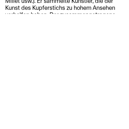
Millet usw.). Er sammelte Künstler, die der
Kunst des Kupferstichs zu hohem Ansehen
verholfen haben. Der zusammengetragene
Bestand diente ihm als Referenzwerkzeug, da
er sich erst spät einer künstlerischen
Laufbahn zuwandte – 1881 begab er sich
nach Paris, um die Technik der Radierung zu
erlernen. Er vereinte die repräsentativsten
Drucke zu den verschiedenen technischen
Fragen, die der Tiefdruck aufwirft. Der
Eklektizismus von Alexis Forel führte ihn
jedoch auch dazu, sich für andere Verfahren
wie den Holzschnitt und den Kupferstich zu
interessieren (da Carpi, Dürer). Dieses
Ensemble, das die Vorlieben des Sammlers
und die Einflüsse des Künstlers erkennen
lässt, zeugt auch von seinen Beziehungen zu
zeitgenössischen Kupferstechern (Millet,
Buhot). Nach Forels Tod wurde der Bestand