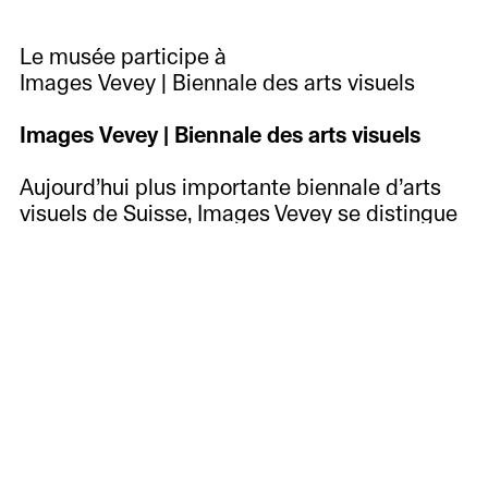
Le musée participe à
Images Vevey | Biennale des arts visuels
Images Vevey | Biennale des arts visuels
Aujourd’hui plus importante biennale d’arts
visuels de Suisse, Images Vevey se distingue
en proposant tous les deux ans un concept
unique d’expositions de photographies en
plein air, dans les rues et les parcs de Vevey,
ainsi que dans des galeries, musées
régionaux et lieux insolites. Véritable
laboratoire de recherche et de
développement à l’échelle d’une ville, Images
Vevey collabore directement avec les artistes
sur des installations in situ et sur mesure,
conçues exclusivement pour le festival, tout