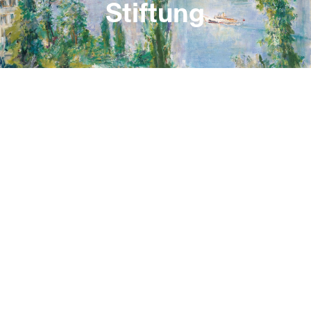
Stiftung
Musée Jenisch Vevey
Avenue de la Gare 2
CH–1800 Vevey
+41 21 925 35 20
info@museejenisch.ch
Du mardi au dimanche