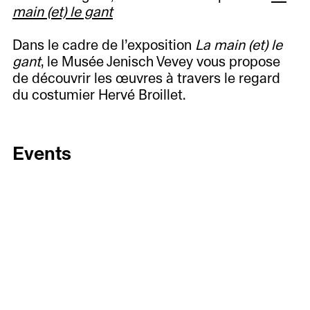
main (et) le gant
Dans le cadre de l’exposition
La main (et) le
gant
, le Musée Jenisch Vevey vous propose
de découvrir les œuvres à travers le regard
du costumier Hervé Broillet.
Events
25.05
06.06
Current
Upcoming
Visite commentée
Past
et en langue des
Nuit des musées
signes de
Plan