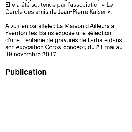
Elle a été soutenue par l’association « Le
Cercle des amis de Jean-Pierre Kaiser ».
A voir en parallèle : La
Maison d’Ailleurs
à
Yverdon-les-Bains expose une sélection
d’une trentaine de gravures de l’artiste dans
son exposition Corps-concept, du 21 mai au
19 novembre 2017.
Publication
Jean-Pierre Kaiser. Météores et
phénomènes. L’œuvre gravé
Sous la direction de Laurence Schmidlin
Préfaces de Julie Enckell Julliard et Pierre
À
Keller, essais de Marc Atallah, Bruno
voir
Corthésy, Philippe Kaenel et Laurence