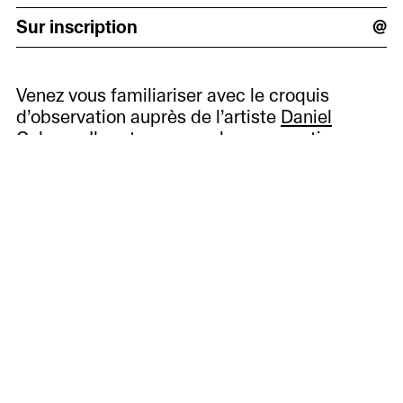
Sur inscription
@
Venez vous familiariser avec le croquis
d’observation auprès de l’artiste
Daniel
Galasso
. Il partagera ses bonnes pratiques
pour capturer un sujet sur le vif.
À voir aussi
Une conversation
sans mots