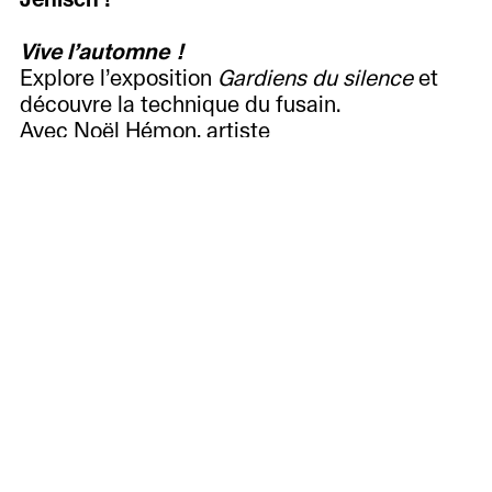
Vive l’automne !
Explore l’exposition
Gardiens du silence
et
découvre la technique du fusain.
Avec Noël Hémon, artiste
Autre atelier
Aktuell
20.10
Vorschau
Rückschau
Besuch
planen
Geschichte,
Kunstvermittlung
Leitbild
Freunde
Café
und
des
et
Sammlungen
Musée
Tes vacances au
Musée Jenisch !
boutique
Cabinet
Jenisch