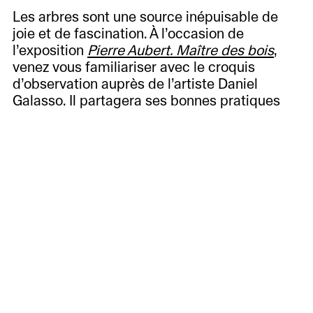
Les arbres sont une source inépuisable de
joie et de fascination. À l’occasion de
l’exposition
Pierre Aubert. Maître des bois
,
venez vous familiariser avec le croquis
d’observation auprès de l’artiste Daniel
Galasso. Il partagera ses bonnes pratiques
pour capturer un sujet sur le vif.
Autres événements
À
voir
À
Informations
20.10
venir
Accueil
Histoire,
Passées
des
missions
publics
et
Café
collections
Les